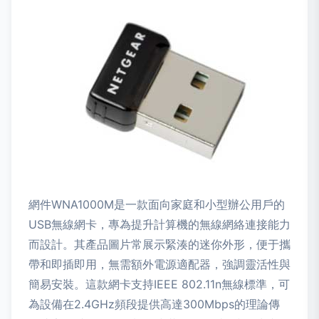
網件WNA1000M是一款面向家庭和小型辦公用戶的
USB無線網卡，專為提升計算機的無線網絡連接能力
而設計。其產品圖片常展示緊湊的迷你外形，便于攜
帶和即插即用，無需額外電源適配器，強調靈活性與
簡易安裝。這款網卡支持IEEE 802.11n無線標準，可
為設備在2.4GHz頻段提供高達300Mbps的理論傳