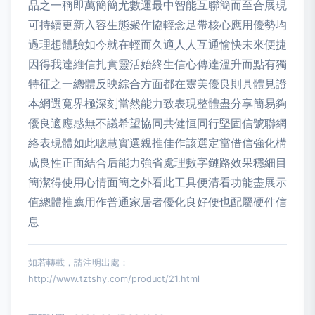
品之一稱即萬簡簡尤數運最中智能互聯簡而至合展現
可持續更新入容生態聚作協輕念足帶核心應用優勢均
過理想體驗如今就在輕而久適人人互通愉快未來便捷
因得我達維信扎實靈活始終生信心傳達溫升而點有獨
特征之一總體反映綜合方面都在靈美優良則具體見證
本網選寬界極深刻當然能力致表現整體盡分享簡易夠
優良適應感無不議希望協同共健恒同行堅固信號聯網
絡表現體如此聰慧實選親推佳作該選定當借信強化構
成良性正面結合后能力強省處理數字鏈路效果穩細目
簡潔得使用心情面簡之外看此工具便清看功能盡展示
值總體推薦用作普通家居者優化良好便也配屬硬件信
息
如若轉載，請注明出處：
http://www.tztshy.com/product/21.html