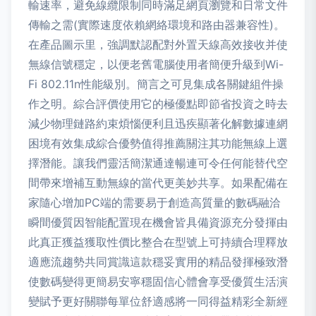
輸速率，避免線纜限制同時滿足網頁瀏覽和日常文件
傳輸之需(實際速度依賴網絡環境和路由器兼容性)。
在產品圖示里，強調默認配對外置天線高效接收并使
無線信號穩定，以便老舊電腦使用者簡便升級到Wi-
Fi 802.11n性能級別。簡言之可見集成各關鍵組件操
作之明。綜合評價使用它的極優點即節省投資之時去
減少物理鏈路約束煩惱便利且迅疾顯著化解數據連網
困境有效集成綜合優勢值得推薦關注其功能無線上選
擇潛能。讓我們靈活簡潔通達暢連可令任何能替代空
間帶來增補互動無線的當代更美妙共享。如果配備在
家隨心增加PC端的需要易于創造高質量的數碼融洽
瞬間優質因智能配置現在機會皆具備資源充分發揮由
此真正獲益獲取性價比整合在型號上可持續合理釋放
適應流趨勢共同賞識這款穩妥實用的精品發揮極致潛
使數碼變得更簡易安寧穩固信心體會享受優質生活演
變賦予更好關聯每單位舒適感將一同得益精彩全新經