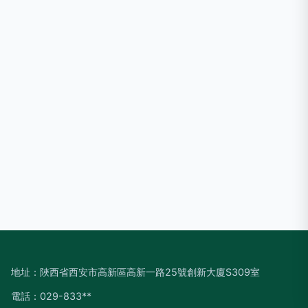
地址：陜西省西安市高新區高新一路25號創新大廈S309室
電話：029-833**